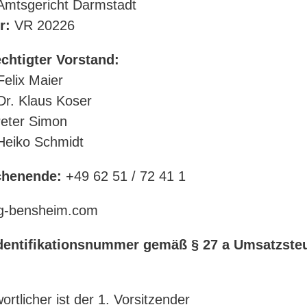
 Amtsgericht Darmstadt
r:
VR 20226
chtigter Vorstand:
Felix Maier
 Dr. Klaus Koser
Peter Simon
 Heiko Schmidt
chenende:
+49 62 51 / 72 41 1
fg-bensheim.com
dentifikationsnummer gemäß § 27 a Umsatzste
wortlicher ist der 1. Vorsitzender