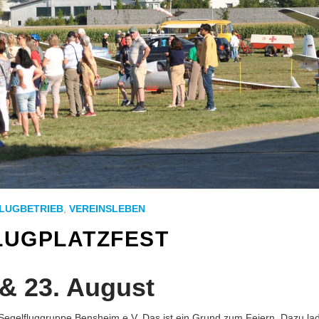
LUGBETRIEB
,
VEREINSLEBEN
LUGPLATZFEST
 & 23. August
ls Segelfluggruppe Bensheim e.V..Das ist ein Grund zum Feiern. Dazu la