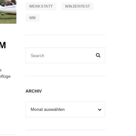
WERKSTATT
WINZERFEST
WM
UM
s
nflüge
ARCHIV