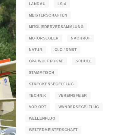
LANDAU
LS-4
MEISTERSCHAFTEN
MITGLIEDERVERSAMMLUNG
MOTORSEGLER
NACHRUF
NATUR
OLC / DMST
OPA WOLF POKAL
SCHULE
STAMMTISCH
STRECKENSEGELFLUG
TECHNIK
VEREINSFEIER
VOR ORT
WANDERSEGELFLUG
WELLENFLUG
WELTERMEISTERSCHAFT