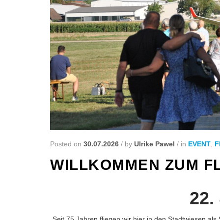
Posted on
30.07.2026
/
by
Ulrike Pawel
/
in
EVENT
,
F
WILLKOMMEN ZUM F
22.
„Seit 75 Jahren fliegen wir hier in den Stadtwiesen a