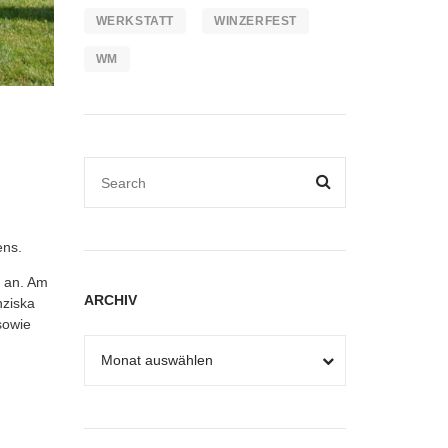
WERKSTATT
WINZERFEST
WM
ens.
n an. Am
ARCHIV
nziska
sowie