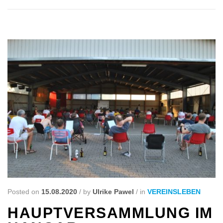
Posted on
15.08.2020
/
by
Ulrike Pawel
/
in
VEREINSLEBEN
HAUPTVERSAMMLUNG IM