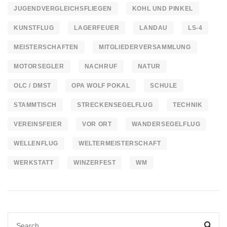
JUGENDVERGLEICHSFLIEGEN
KOHL UND PINKEL
KUNSTFLUG
LAGERFEUER
LANDAU
LS-4
MEISTERSCHAFTEN
MITGLIEDERVERSAMMLUNG
MOTORSEGLER
NACHRUF
NATUR
OLC / DMST
OPA WOLF POKAL
SCHULE
STAMMTISCH
STRECKENSEGELFLUG
TECHNIK
VEREINSFEIER
VOR ORT
WANDERSEGELFLUG
WELLENFLUG
WELTERMEISTERSCHAFT
WERKSTATT
WINZERFEST
WM