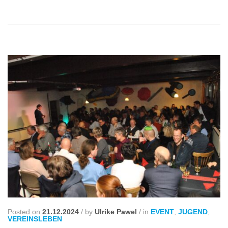
Posted on
21.12.2024
/
by
Ulrike Pawel
/
in
EVENT
,
JUGEND
,
VEREINSLEBEN