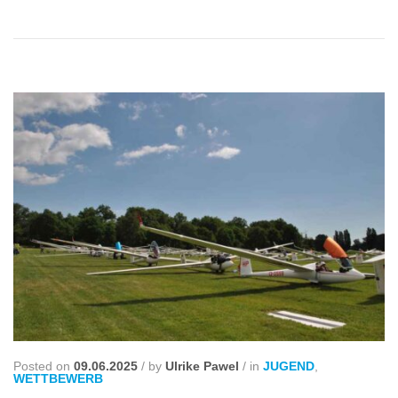
Posted on
09.06.2025
/
by
Ulrike Pawel
/
in
JUGEND
,
WETTBEWERB