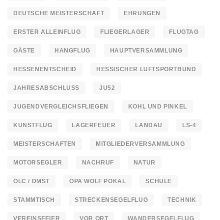
DEUTSCHE MEISTERSCHAFT
EHRUNGEN
ERSTER ALLEINFLUG
FLIEGERLAGER
FLUGTAG
GÄSTE
HANGFLUG
HAUPTVERSAMMLUNG
HESSENENTSCHEID
HESSISCHER LUFTSPORTBUND
JAHRESABSCHLUSS
JU52
JUGENDVERGLEICHSFLIEGEN
KOHL UND PINKEL
KUNSTFLUG
LAGERFEUER
LANDAU
LS-4
MEISTERSCHAFTEN
MITGLIEDERVERSAMMLUNG
MOTORSEGLER
NACHRUF
NATUR
OLC / DMST
OPA WOLF POKAL
SCHULE
STAMMTISCH
STRECKENSEGELFLUG
TECHNIK
VEREINSFEIER
VOR ORT
WANDERSEGELFLUG