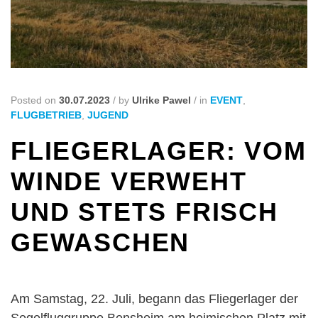
Posted on
30.07.2023
/
by
Ulrike Pawel
/
in
EVENT
,
FLUGBETRIEB
,
JUGEND
FLIEGERLAGER: VOM
WINDE VERWEHT
UND STETS FRISCH
GEWASCHEN
Am Samstag, 22. Juli, begann das Fliegerlager der
Segelfluggruppe Bensheim am heimischen Platz mit